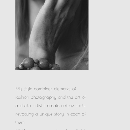
My style combines elements of
fashion photography and the art of
a photo artist. I create unique shots,
revealing a unique story in each of
them.