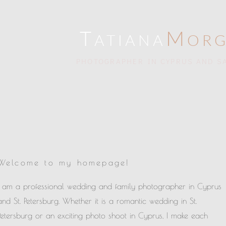
T
M
ATIANA
OR
PHOTOGRAPHER IN CYPRUS AND S
Welcome to my homepage!
I am a professional wedding and family photographer in Cyprus
and St. Petersburg. Whether it is a romantic wedding in St.
Petersburg or an exciting photo shoot in Cyprus, I make each