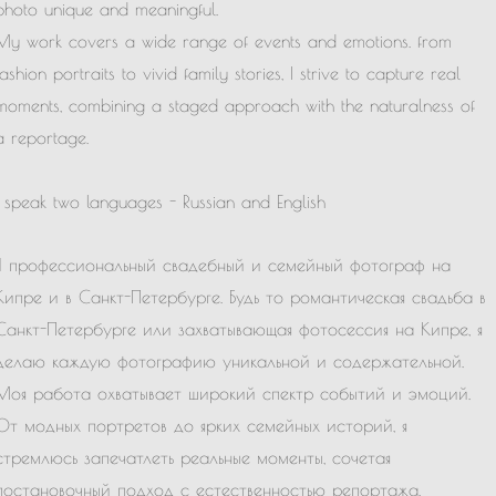
photo unique and meaningful.
My work covers a wide range of events and emotions. f
rom
fashion portraits to vivid family stories, I strive to capture real
moments, combining a staged approach with the naturalness of
a reportage.
I speak two languages ​​- Russian and English
Я профессиональный свадебный и семейный фотограф на
Кипре и в Санкт-Петербурге. Будь то романтическая свадьба в
Санкт-Петербурге или захватывающая фотосессия на Кипре, я
делаю каждую фотографию уникальной и содержательной.
Моя работа охватывает широкий спектр событий и эмоций.
От модных портретов до ярких семейных историй, я
стремлюсь запечатлеть реальные моменты, сочетая
постановочный подход с естественностью репортажа.