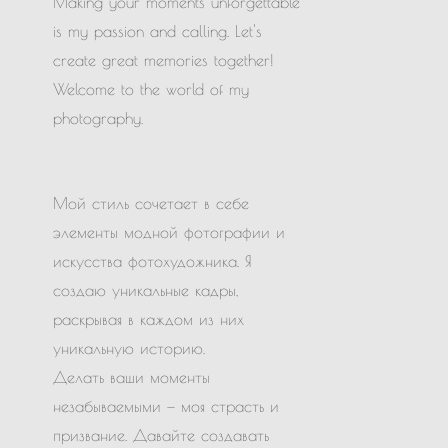
Making your moments unforgettable
is my passion and calling. Let's
create great memories together!
Welcome to the world of my
photography.
Мой стиль сочетает в себе
элементы модной фотографии и
искусства фотохудожника. Я
создаю уникальные кадры,
раскрывая в каждом из них
уникальную историю.
Делать ваши моменты
незабываемыми — моя страсть и
призвание. Давайте создавать